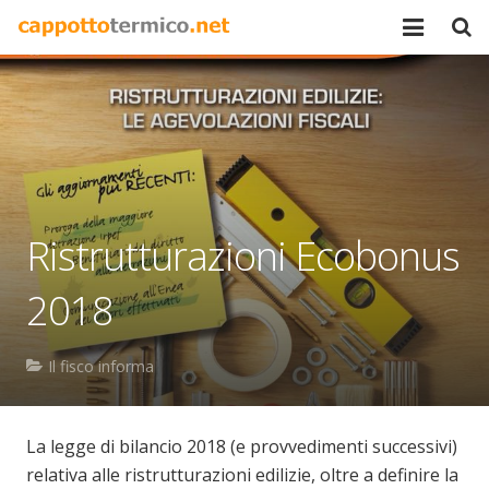
Home
Chi siamo
Certificazioni
Blog & News
Ristrutturazioni Ecobonus
Contatti
2018
Il fisco informa
La legge di bilancio 2018 (e provvedimenti successivi)
relativa alle ristrutturazioni edilizie, oltre a definire la