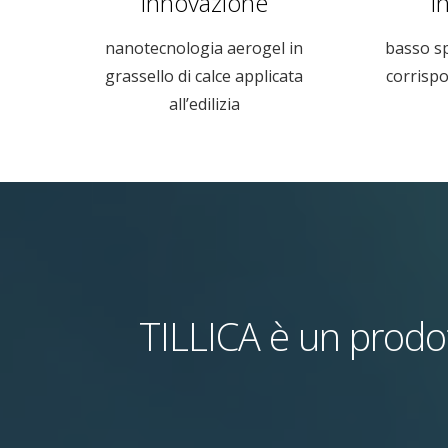
Innovazione
I
nanotecnologia aerogel in
basso s
grassello di calce applicata
corrispo
all’edilizia
TILLICA è un prodot