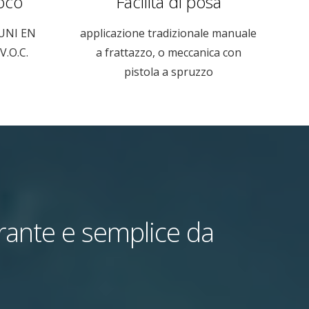
uoco
Facilità di posa
 UNI EN
applicazione tradizionale manuale
V.O.C.
a frattazzo, o meccanica con
pistola a spruzzo
irante e semplice da