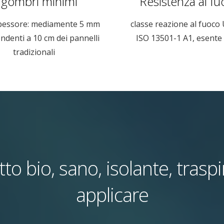
ngombri minimi
Resistenza al f
pessore: mediamente 5 mm
classe reazione al fuoco
ndenti a 10 cm dei pannelli
ISO 13501-1 A1, esente 
tradizionali
to bio, sano, isolante, trasp
applicare