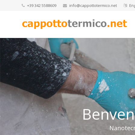
+39 342 5588609
info@cappottotermico.net
Eng
B
e
n
v
e
n
Nanotecno