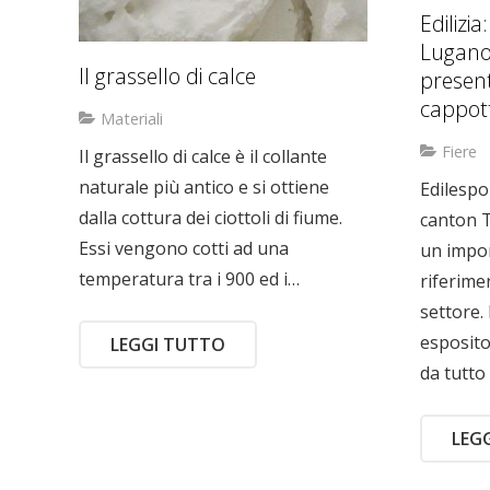
Edilizi
Lugano 
Il grassello di calce
presen
cappot
Materiali
Fiere
Il grassello di calce è il collante
naturale più antico e si ottiene
Edilespo 
dalla cottura dei ciottoli di fiume.
canton Ti
Essi vengono cotti ad una
un impor
temperatura tra i 900 ed i…
riferime
settore.
esposito
LEGGI TUTTO
da tutto 
LEG