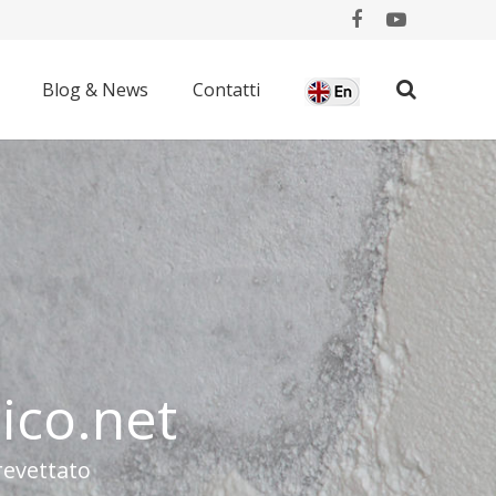
Blog & News
Contatti
m
i
c
o
.
n
e
t
revettato