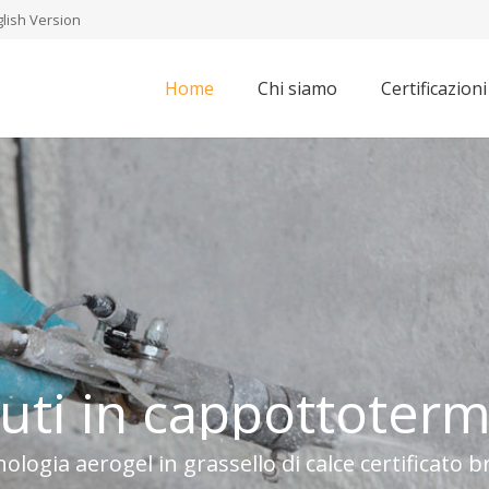
lish Version
Home
Chi siamo
Certificazioni
u
t
i
i
n
c
a
p
p
o
t
t
o
t
e
r
logia aerogel in grassello di calce certificato b