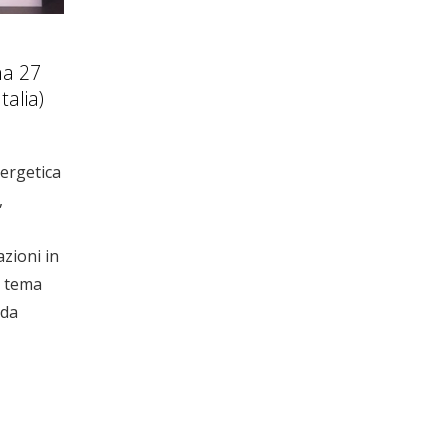
na 27
talia)
nergetica
,
zioni in
l tema
 da