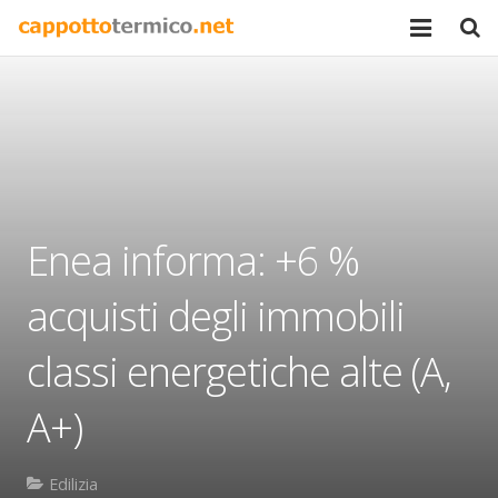
Home
Chi siamo
Certificazioni
Blog & News
Enea informa: +6 %
Contatti
acquisti degli immobili
classi energetiche alte (A,
A+)
Edilizia