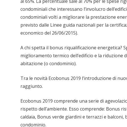
al 65%. La percentuale sale al 70% per le spese rigu
condominiali che interessano l’involucro dell’edifici
condominiali volti a migliorare la prestazione en
previsto dalle Linee guida nazionali per la certific
economico del 26/06/2015).
A chi spetta il bonus riqualificazione energetica? Spe
miglioramento termico dell’edificio e la riduzione 
abitazione (o condominio).
Tra le novità Ecobonus 2019 l’introduzione di nuove
raggiunto.
Ecobonus 2019 comprende una serie di agevolazioni 
rispetto dell’ambiente. Esso comprende: Bonus ris
caldaia, Bonus verde giardini e terrazzi e balconi
condominio.