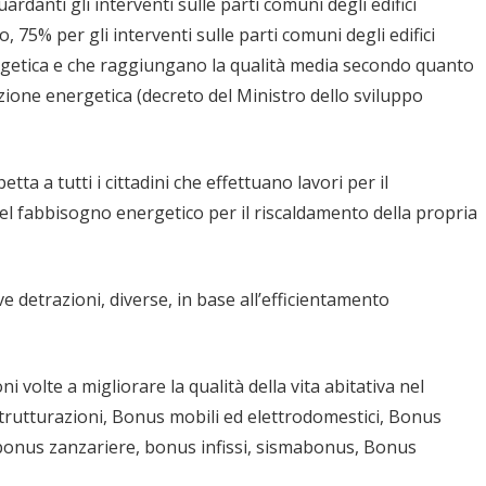
ardanti gli interventi sulle parti comuni degli edifici
o, 75% per gli interventi sulle parti comuni degli edifici
ergetica e che raggiungano la qualità media secondo quanto
azione energetica (decreto del Ministro dello sviluppo
tta a tutti i cittadini che effettuano lavori per il
del fabbisogno energetico per il riscaldamento della propria
 detrazioni, diverse, in base all’efficientamento
volte a migliorare la qualità della vita abitativa nel
trutturazioni, Bonus mobili ed elettrodomestici, Bonus
, bonus zanzariere, bonus infissi, sismabonus, Bonus