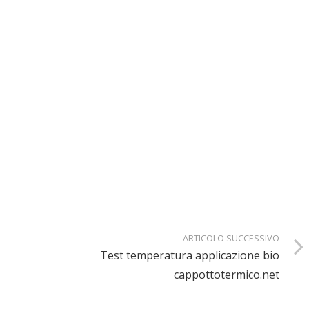
ARTICOLO SUCCESSIVO
Test temperatura applicazione bio
cappottotermico.net