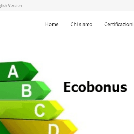
lish Version
Home
Chi siamo
Certificazioni