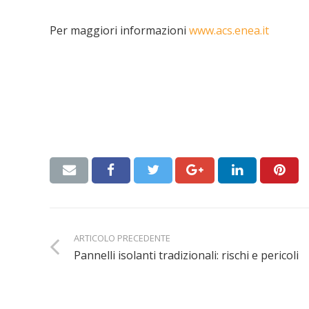
Per maggiori informazioni
www.acs.enea.it
ARTICOLO PRECEDENTE
Pannelli isolanti tradizionali: rischi e pericoli